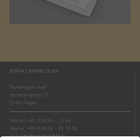
KONTAKT BARMBICHLHOF
Stumpfegger Josef
Vachenluegerstr. 17
83454 Anger
Telefon: +49 (0)8656 – 12 64
Telefax: +49 (0)8656 – 98 38 86
Mail:
info@barmbichlhof.de