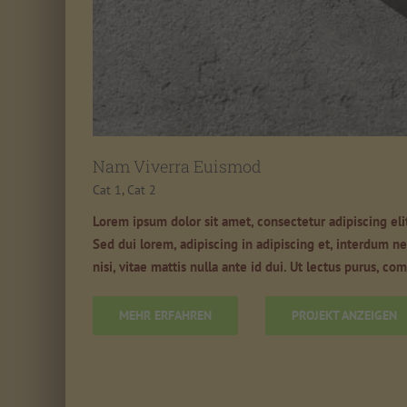
Nam Viverra Euismod
Cat 1
,
Cat 2
Lorem ipsum dolor sit amet, consectetur adipiscing eli
Sed dui lorem, adipiscing in adipiscing et, interdum nec
nisi, vitae mattis nulla ante id dui. Ut lectus purus, c
MEHR ERFAHREN
PROJEKT ANZEIGEN