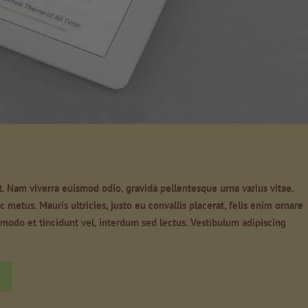
t. Nam viverra euismod odio, gravida pellentesque urna varius vitae.
 metus. Mauris ultricies, justo eu convallis placerat, felis enim ornare
commodo et tincidunt vel, interdum sed lectus. Vestibulum adipiscing